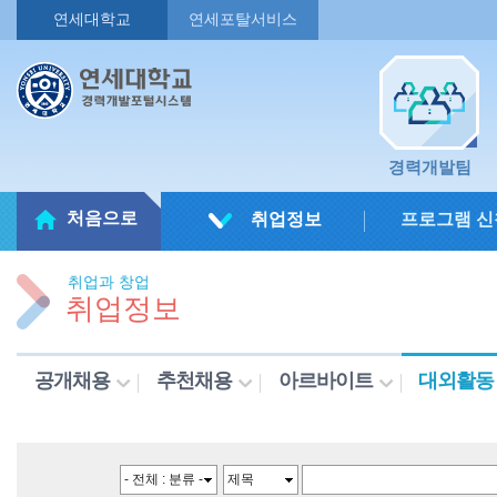
연세대학교
연세포탈서비스
경력개발팀
처음으로
취업정보
프로그램 신
취업과 창업
취업정보
공개채용
추천채용
아르바이트
대외활동