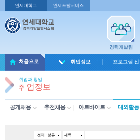
연세대학교
연세포탈서비스
경력개발팀
처음으로
취업정보
프로그램 신
취업과 창업
취업정보
공개채용
추천채용
아르바이트
대외활동