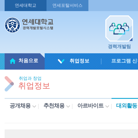
연세대학교
연세포탈서비스
경력개발팀
처음으로
취업정보
프로그램 신
취업과 창업
취업정보
공개채용
추천채용
아르바이트
대외활동