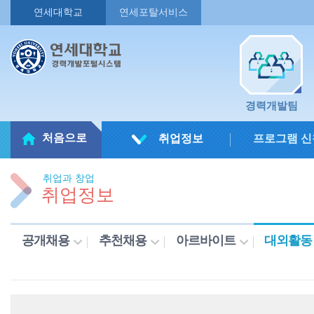
연세대학교
연세포탈서비스
경력개발팀
처음으로
취업정보
프로그램 신
취업과 창업
취업정보
공개채용
추천채용
아르바이트
대외활동