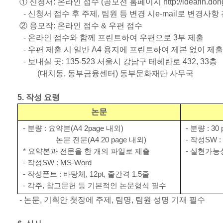
① 신청서
:
온라인 접수
(
공모전 홈페이지
http://ideafin.do
-
신청서 접수 후 주제
,
팀원 등 변경 시
e-mail
로 변경사항
② 응모작
:
온라인 접수
&
우편 접수
-
온라인 접수와 함께 프린트하여 우편으로
3
부 제출
-
우편 제출 시 일반
A4
용지에 프린트하여 제본 없이 제출
-
보내실 곳
: 135-523
서울시 강남구 테헤란로
432, 33
층
(
대치동
,
동부금융센터
)
동부문화재단 사무국
5.
작성 요령
논문
-
분량
:
요약본
(A4 2page
내외
)
-
분량
: 30
논문 전문
(A4 20 page
내외
)
-
작성
SW :
*
요약본과 전문을 한 개의 파일로 제출
-
실현가능성
-
작성
SW : MS-Word
-
작성폰트
:
바탕체
, 12pt,
줄간격
1.5
줄
-
각주
,
참고문헌 등 기본적인 논문형식 필수
-
논문
,
기획안 첫장에 주제
,
팀명
,
팀원 성명 기재 필수