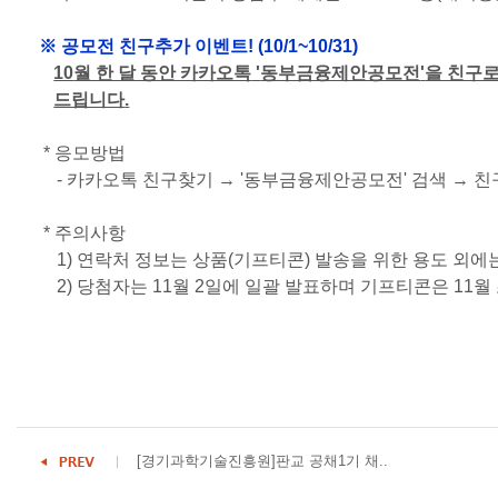
※ 공모전 친구추가 이벤트
! (10/1~10/31)
10
월 한 달 동안 카카오톡
'
동부금융제안공모전
'
을 친구로
드립니다
.
*
응모방법
-
카카오톡 친구찾기
→ '
동부금융제안공모전
'
검색
→
친
*
주의사항
1)
연락처 정보는 상품
(
기프티콘
)
발송을 위한 용도 외에
2)
당첨자는
11
월
2
일에 일괄 발표하며 기프티콘은
11
월
[경기과학기술진흥원]판교 공채1기 채..