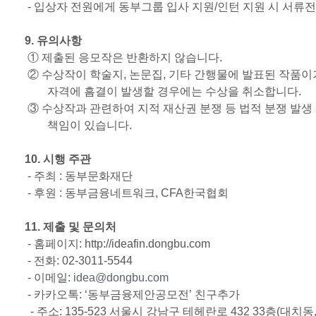
-
입상자 전원에게 동부그룹 입사 지원
/
인턴 지원 시 서류전
9.
유의사항
① 제출된 응모작은 반환하지 않습니다
.
② 수상작이 학술지
,
논문집
,
기타 간행물에 발표된 작품이
자격에 흠결이 발생할 경우에는 수상을 취소합니다
.
③ 수상작과 관련하여 지적 재산권 분쟁 등 법적 분쟁 발생
책임이 있습니다
.
10.
시행 주관
-
주최
:
동부문화재단
-
후원
:
동부금융네트워크
, CFA
한국협회
11.
제출 및 문의처
-
홈페이지
: http://ideafin.dongbu.com
-
전화
: 02-3011-5544
-
이메일
:
idea@dongbu.com
-
카카오톡
: ‘
동부금융제안공모전
’
친구추가
-
주소
: 135-523
서울시 강남구 테헤란로
432 33
층
(
대치동