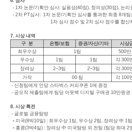
6.
심사
- 1
차 논문
/
기획안 심사
:
실용성
(40
점
),
창의성
(30
점
),
논리
- 2
차
PT
심사
: 1
차 논문
/
기획안 심사를 통과한 최종
8
개팀
1
차 심사 점수 및
2
차 심사 점수를 합산
7.
시상 내역
구
분
은행
/
보험
증권
/
자산
/
기타
시상
최우수상
1
팀
500
만
우수상
1
팀
1
팀
각
300
장려상
2~3
팀
2~3
팀
각
300
가작
00
팀
각
100
-
신청팀에게 인당 스타벅스 커피쿠폰
1
매 증정
-
공모작 제출팀에게 팀당 아웃백 디지털 구매권
10
만원권
8.
시상 특전
-
글로벌 금융탐방
▫ 미국
(8
박
10
일
) :
최우수상
1
팀
,
우수상
2
팀
,
장려상 中
1
▫ 홍콩
(3
박
4
일
) :
장려상 中 미국탐방 외 전팀
(
팀당 최대
2