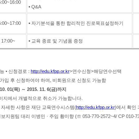
5:00~16:00
▪
Q&A
6:00~17:00
▪
자기분석을 통한 합리적인 진로목표설정하기
17:00~
▪
교육 종료 및 기념품 증정
가능
•
신청경로
:
http://edu.kfpp.or.kr
>
연수신청
>
해당연수선택
가입 후 신청하여야 하며
,
비회원으로 신청도 가능함
 10. 01(
목
)
～
2015. 11. 6(
금
)
까지
이지에서 개별적으로 취소가 가능합니다
.
 자세한 사항은 재단 교육연수시스템
(
http://edu.kfpp.or.kr
)
에서 확인
보지원팀 대리 이병민
·
주임 황미향
(
☏
053-770-2572~4/ CP 010-7