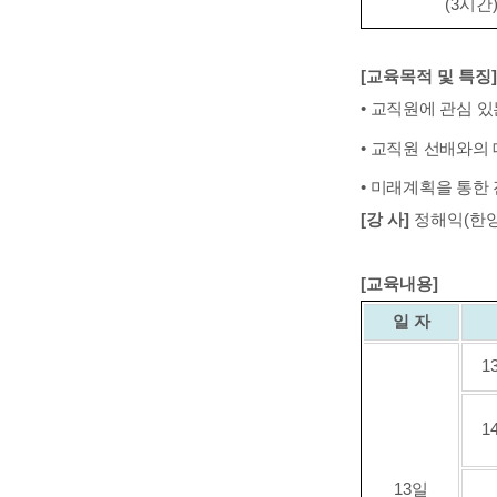
(3
시간
[
교육목적 및 특징
]
•
교직원에 관심 있
•
교직원 선배와의 
•
미래계획을 통한 
[
강 사
]
정해익
(
한
[
교육내용
]
일 자
1
1
13
일