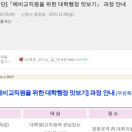
단]『예비교직원을 위한 대학행정 맛보기』 과정 안내
10.01(목)
신청서 종료일 : 2015.11.06(금)
|
흥재단
부파일
교육장_오시는_길_안내문.hwp
(149.5K)
려받기
>
예비교직원을 위한 대학행정 맛보기
]
과정 안내
(
무료특
대 상
장 소
3(
금
)
대학생
(
교직원에 관심있는
영등포역
內
대회의