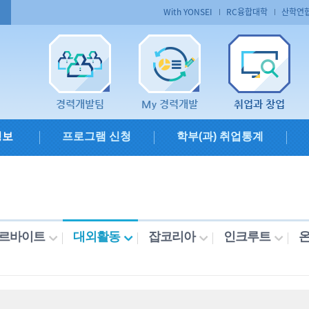
With YONSEI
RC융합대학
산학연
경력개발팀
My 경력개발
취업과 창업
정보
프로그램 신청
학부(과) 취업통계
르바이트
대외활동
잡코리아
인크루트