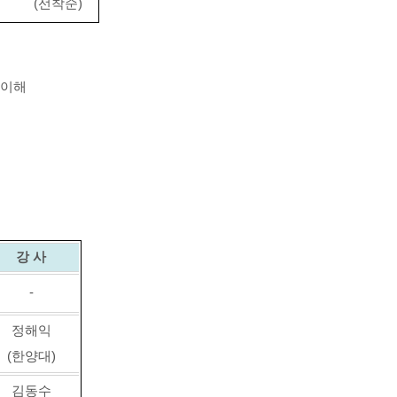
(
선착순
)
 이해
강 사
-
정해익
(
한양대
)
김동수