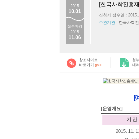
[한국사학진흥재
2015
10.01
신청서 접수일 : 2015.
주관기관 :
한국사학진
접수마감
2015
11.06
참조사이트
첨
바로가기
내
go >
[
[
운영개요
]
기 간
2015. 11. 1