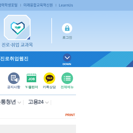
협력학생포털
미래융합교육혁신원
LearnUs
로그인
진로·취업 교과목
진로취업웹진
공지사항
Y-캘린더
카톡상담
전체메뉴
온통청년
고용24
PRINT