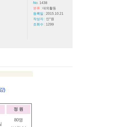
No.
1438
분류 :
대외활동
등록일 :
2015.10.21
작성자 :
인*원
조회수 :
1299
강
)
정 원
80
명
실