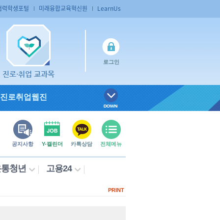
협력학생포털
미래융합교육혁신원
LearnUs
로그인
진로·취업 교과목
진로취업웹진
공지사항
Y-캘린더
카톡상담
전체메뉴
온통청년
고용24
PRINT