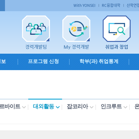
With YONSEI
RC융합대학
산학연
경력개발팀
My 경력개발
취업과 창업
정보
프로그램 신청
학부(과) 취업통계
르바이트
대외활동
잡코리아
인크루트