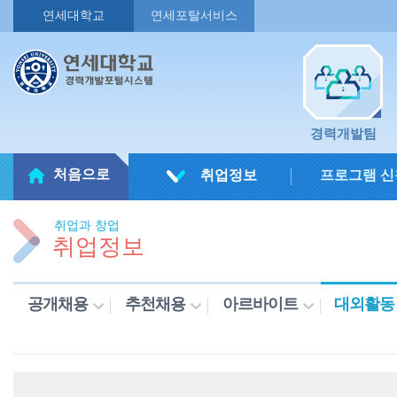
연세대학교
연세포탈서비스
경력개발팀
처음으로
취업정보
프로그램 신
취업과 창업
취업정보
공개채용
추천채용
아르바이트
대외활동