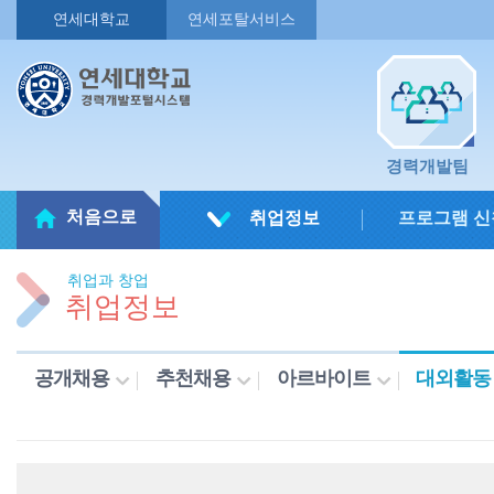
연세대학교
연세포탈서비스
경력개발팀
처음으로
취업정보
프로그램 신
취업과 창업
취업정보
공개채용
추천채용
아르바이트
대외활동