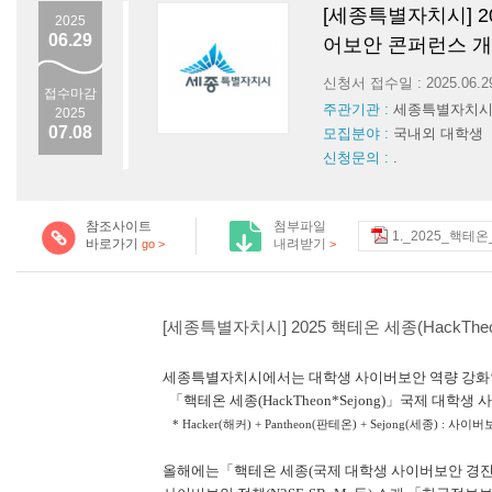
[세종특별자치시] 202
2025
06.29
어보안 콘퍼런스 개
신청서 접수일 : 2025.06.
접수마감
주관기관 :
세종특별자치
2025
07.08
모집분야 :
국내외 대학생
신청문의 :
.
참조사이트
첨부파일
1._2025_핵테
바로가기
내려받기
go >
>
[세종특별자치시] 2025 핵테온 세종(HackTh
세종특별자치시에서는 대학생 사이버보안 역량 강화인재
「핵테온 세종(HackTheon*Sejong)」국제 대
* Hacker(해커) + Pantheon(판테온) + Sejong(세종) 
올해에는「핵테온 세종(국제 대학생 사이버보안 경진