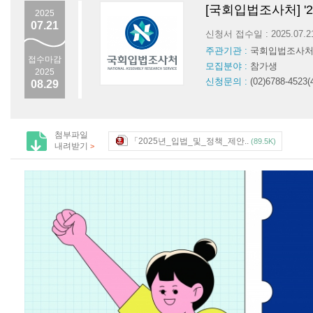
[국회입법조사처] '
2025
07.21
신청서 접수일 : 2025.07.
주관기관 :
국회입법조사
접수마감
모집분야 :
참가생
2025
신청문의 :
(02)6788-4523(
08.29
첨부파일
「2025년_입법_및_정책_제안..
(89.5K)
내려받기
>