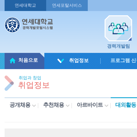
연세대학교
연세포탈서비스
경력개발팀
처음으로
취업정보
프로그램 신
취업과 창업
취업정보
공개채용
추천채용
아르바이트
대외활동