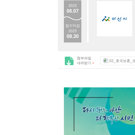
2025
06.07
접수마감
2025
08.30
첨부파일
02_호국보훈_
내려받기
>