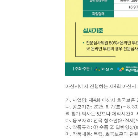
아산시에서 진행하는 제
4
회 아산시
가
.
사업명
:
제
4
회 아산시 호국보훈
나
.
공모기간
: 2025. 6. 7.(
토
) ~ 8. 30
※
참가 의사는 있으나 제작시간이 
다
.
응모자격
:
전국 청소년
(9~24
세
)
라
.
작품규격
:
①
숏품
②
일반영상
(
마
.
작품내용
:
독립
,
호국보훈과 관련