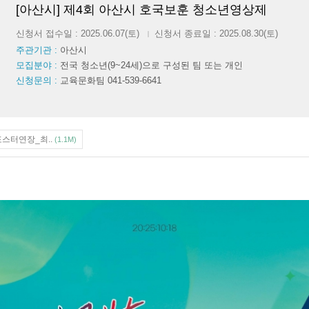
[아산시] 제4회 아산시 호국보훈 청소년영상제
신청서 접수일 : 2025.06.07(토)
신청서 종료일 : 2025.08.30(토)
|
주관기관 :
아산시
모집분야 :
전국 청소년(9~24세)으로 구성된 팀 또는 개인
신청문의 :
교육문화팀 041-539-6641
포스터연장_최..
(1.1M)