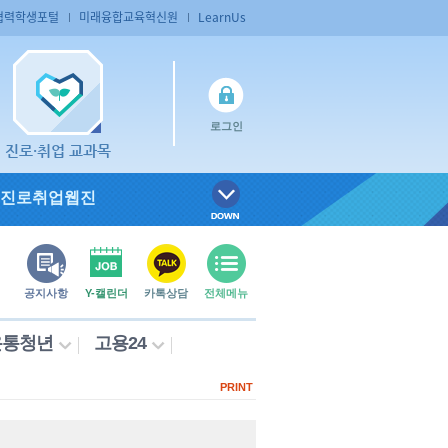
협력학생포털
미래융합교육혁신원
LearnUs
로그인
진로·취업 교과목
진로취업웹진
공지사항
Y-캘린더
카톡상담
전체메뉴
온통청년
고용24
PRINT