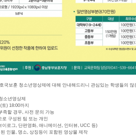
 호국보훈 청소년영상제에 대해 안내해드리니 관심있는 학생들의 많
 청소년영상제
.(
토
) 18:00
까지
부족할 경우
,
사전 문의 가능
으로 구성된 팀 또는 개인
브이로그
,
단편영화
,
애니메이션
,
인터뷰
, UCC
등
)
된 인물
,
명소
,
상징등이 포함된 영상물 제작