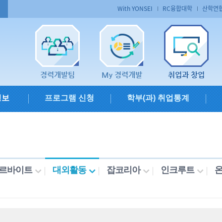
With YONSEI
RC융합대학
산학연
경력개발팀
My 경력개발
취업과 창업
정보
프로그램 신청
학부(과) 취업통계
르바이트
대외활동
잡코리아
인크루트