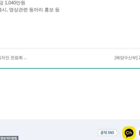
상금
1,040
만원
게시
,
영상관련 동아리 홍보 등
디자인 전람회 ..
[해양수산부] 