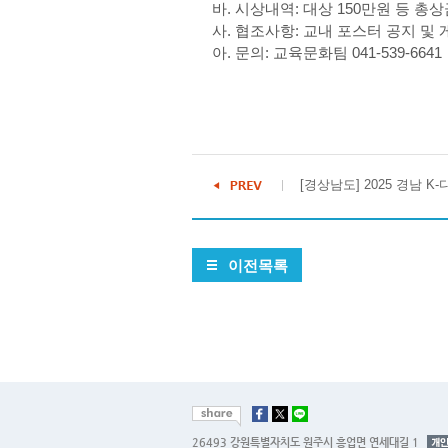
바
.
시상내역
:
대상
150
만원 등 총
사
.
협조사항
:
교내 포스터 공지 및 
아
.
문의
:
교육문화팀
041-539-6641
[경상남도] 2025 경남 K-
이전목록
26493 강원특별자치도 원주시 흥업면 연세대길 1