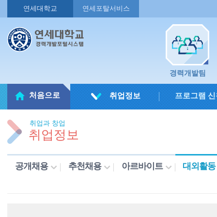
연세대학교
연세포탈서비스
경력개발팀
처음으로
취업정보
프로그램 신
취업과 창업
취업정보
공개채용
추천채용
아르바이트
대외활동