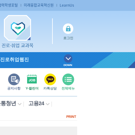
협력학생포털
미래융합교육혁신원
LearnUs
로그인
진로·취업 교과목
진로취업웹진
공지사항
Y-캘린더
카톡상담
전체메뉴
온통청년
고용24
PRINT