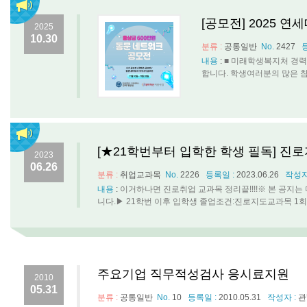
[공모전] 2025 
2025
10.30
분류 :
공통일반
No.
2427
내용
:
■ 미래학생복지처 경력
합니다. 학생여러분의 많은 참여 바랍
[★21학번부터 입학한 학생 필독] 진
2023
06.26
분류 :
취업교과목
No.
2226
등록일 :
2023.06.26
작성자
내용
:
이거하나면 진로취업 교과목 정리끝!!!!※ 본 공지
니다.▶ 21학번 이후 입학생 졸업조건:진로지도교과목 1회이
주요기업 직무적성검사 응시료지원
2010
05.31
분류 :
공통일반
No.
10
등록일 :
2010.05.31
작성자 :
관