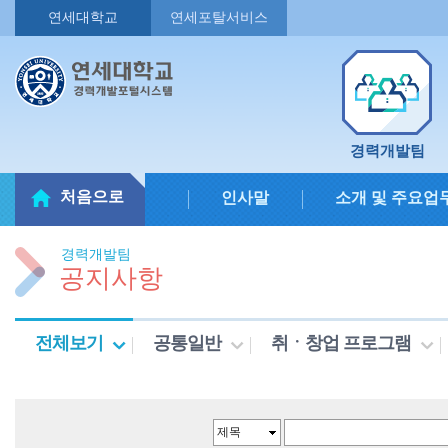
연세대학교
연세포탈서비스
경력개발팀
처음으로
인사말
소개 및 주요업
경력개발팀
공지사항
전체보기
공통일반
취ㆍ창업 프로그램