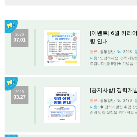
[이벤트] 6월 커리
2026
07.01
령 안내
분류 :
공통일반
No.
2493
내용
:
안녕하세요. 경력개발팀
드립니다.[총 9명]★ 기념품 수령 안
[공지사항] 경력개
2026
03.27
분류 :
공통일반
No.
2479
내용
:
◆ 경력개발팀 취업 상
준비 방향 설정을 위한 취업 