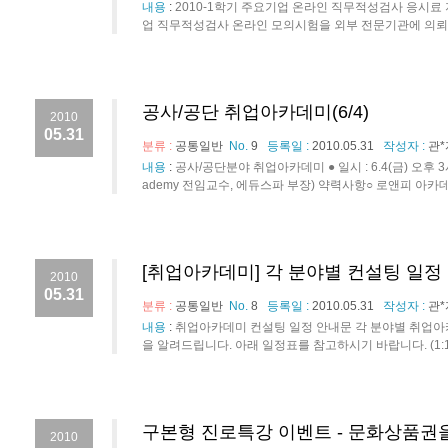
내용
:
2010-1학기 주요기업 온라인 직무적성검사 응시료
업 직무적성검사 온라인 모의시험을 외부 전문기관에 의뢰하여
공사/공단 취업아카데미(6/4)
2010
05.31
분류 :
공통일반
No.
9
등록일 :
2010.05.31
작성자 :
관*
내용
:
공사/공단분야 취업아카데미 ● 일시 : 6.4(금) 오후 3
ademy 전임교수, 에듀스파 부장) 약력사항○ 로앤피 아카데
[취업아카데미] 각 분야별 컨설팅 일정
2010
05.31
분류 :
공통일반
No.
8
등록일 :
2010.05.31
작성자 :
관*
내용
:
취업아카데미 컨설팅 일정 안내문 각 분야별 취업아카데
을 알려드립니다. 아래 일정표를 참고하시기 바랍니다. (1:1
구본형 진로특강 이벤트 - 문화상품권
2010