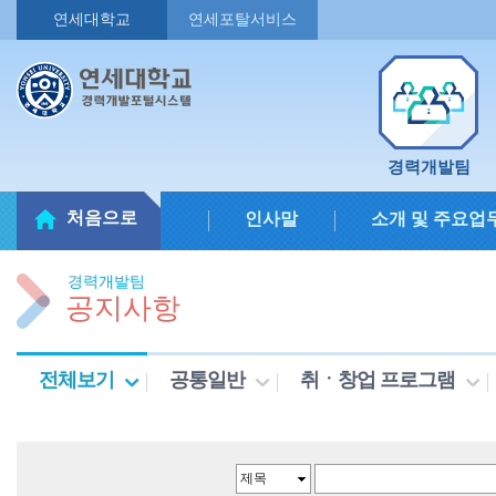
연세대학교
연세포탈서비스
경력개발팀
처음으로
인사말
소개 및 주요업
경력개발팀
공지사항
전체보기
공통일반
취ㆍ창업 프로그램