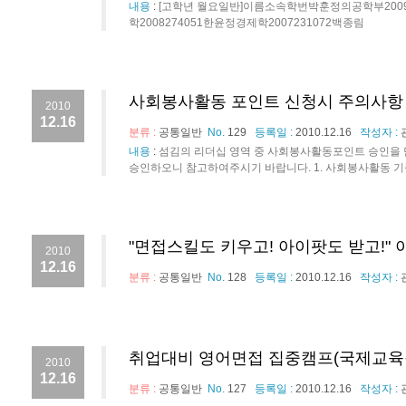
내용
:
[고학년 월요일반]이름소속학번박훈정의공학부20092
학2008274051한윤정경제학2007231072백종림
사회봉사활동 포인트 신청시 주의사항
2010
12.16
분류 :
공통일반
No.
129
등록일 :
2010.12.16
작성자 :
내용
:
섬김의 리더십 영역 중 사회봉사활동포인트 승인을
승인하오니 참고하여주시기 바랍니다. 1. 사회봉사활동 기준 
"면접스킬도 키우고! 아이팟도 받고!" 
2010
12.16
분류 :
공통일반
No.
128
등록일 :
2010.12.16
작성자 :
취업대비 영어면접 집중캠프(국제교육
2010
12.16
분류 :
공통일반
No.
127
등록일 :
2010.12.16
작성자 :