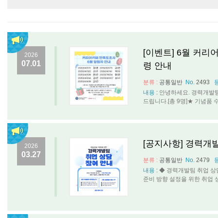
[이벤트] 6월 커리
2026
07.01
령 안내
분류 :
공통일반
No.
2493
내용
:
안녕하세요. 경력개발팀
드립니다.[총 9명]★ 기념품 수령 안
[공지사항] 경력개
2026
03.27
분류 :
공통일반
No.
2479
내용
:
◆ 경력개발팀 취업 상
준비 방향 설정을 위한 취업 