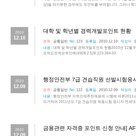
상)을 하지못한 경우에도 포인트를 부여합니다. 그러나 학기
대학 및 학년별 경력개발포인트 현황
2010
12.10
분류 :
공통일반
No.
123
등록일 :
2010.12.10
작성자 :
내용
:
대학 및 학년별 경력개발포인트 현황2010년 12
조적도전계순위인예대928 2.526.223.364.03
행정안전부 7급 견습직원 선발시험응
2010
12.09
분류 :
공통일반
No.
122
등록일 :
2010.12.09
작성자 :
내용
:
행정안전부 지역인재추천채용제 시행에 따른2011년도
의거하여 2011년도 7급 견습직원 채용시험 응시자 연세대
금융관련 자격증 포인트 신청 안내[ AFP
2010
12.09