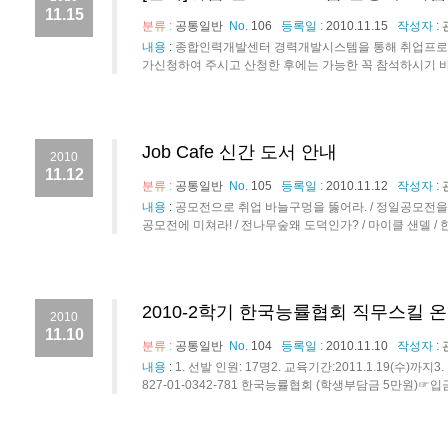
11.15
분류 :
공통일반
No.
106
등록일 :
2010.11.15
작성자 :
내용
:
종합인력개발센터 경력개발시스템을 통해 취업프로그
가신청하여 주시고 산청한 후에는 가능한 꼭 참석하시기 바랍
Job Cafe 신간 도서 안내
2010
11.12
분류 :
공통일반
No.
105
등록일 :
2010.11.12
작성자 :
내용
:
공모전으로 취업 바늘구멍을 뚫어라. / 정일공모전을 
공모전에 미쳐라! / 전나무숲왜 도덕인가? / 마이클 샌델 / 
2010-2학기 한국능률협회 직무스킬 
2010
11.10
분류 :
공통일반
No.
104
등록일 :
2010.11.10
작성자 :
내용
:
1. 선발 인원: 17명2. 교육기간:2011.1.19(수)까
827-01-0342-781 한국능률협회 (학생부담금 5만원)☞입금