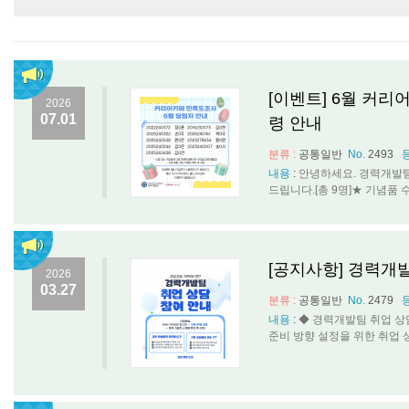
[이벤트] 6월 커리
2026
07.01
령 안내
분류 :
공통일반
No.
2493
내용
:
안녕하세요. 경력개발팀
드립니다.[총 9명]★ 기념품 수령 안
[공지사항] 경력개
2026
03.27
분류 :
공통일반
No.
2479
내용
:
◆ 경력개발팀 취업 상
준비 방향 설정을 위한 취업 