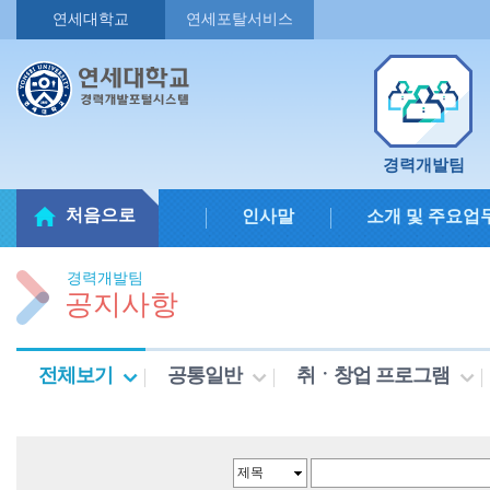
연세대학교
연세포탈서비스
경력개발팀
처음으로
인사말
소개 및 주요업
경력개발팀
공지사항
전체보기
공통일반
취ㆍ창업 프로그램