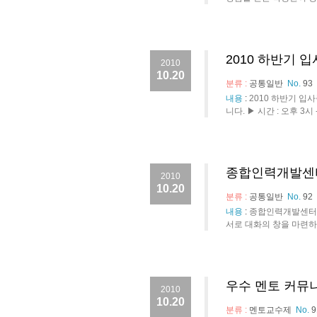
2010 하반기 
2010
10.20
분류 :
공통일반
No.
93
내용
:
2010 하반기 입
니다. ▶ 시간 : 오후 3
종합인력개발센터
2010
10.20
분류 :
공통일반
No.
92
내용
:
종합인력개발센터에
서로 대화의 창을 마련하고자
우수 멘토 커뮤
2010
10.20
분류 :
멘토교수제
No.
9