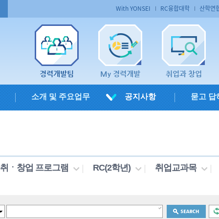
With YONSEI
RC융합대학
산학연
경력개발팀
My 경력개발
취업과 창업
소개 및 주요업무
공지사항
묻고 답
취ㆍ창업 프로그램
RC(2학년)
취업교과목