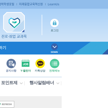
협력학생포털
미래융합교육혁신원
LearnUs
로그인
진로·취업 교과목
하기
공지사항
Y-캘린더
카톡상담
전체메뉴
포인트제
행사알림배너