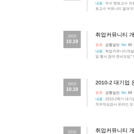
내용
:
우수 멘토교수 커
토교수 커뮤니티 결과구
취업커뮤니티 개
2010
10.19
분류 :
공통일반
No.
90
내용
:
취업커뮤니티개설운영
및 행사 참여 준비모임* 
2010-2 대기
2010
10.19
분류 :
공통일반
No.
89
내용
:
2010-2학기 
직무적성검사 온라인 모의
취업커뮤니티 개
2010