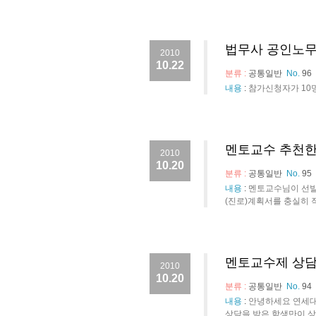
법무사 공인노무
2010
10.22
분류 :
공통일반
No.
96
내용
:
참가신청자가 10
멘토교수 추천한
2010
10.20
분류 :
공통일반
No.
95
내용
:
멘토교수님이 선발
(진로)계획서를 충실히 
멘토교수제 상담
2010
10.20
분류 :
공통일반
No.
94
내용
:
안녕하세요 연세대
상담을 받은 학생만이 상