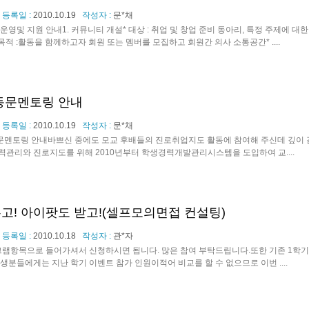
등록일 :
2010.10.19
작성자 :
문*채
및 지원 안내1. 커뮤니티 개설* 대상 : 취업 및 창업 준비 동아리, 특정 주제에 대한
목적 :활동을 함께하고자 회원 또는 멤버를 모집하고 회원간 의사 소통공간* ....
동문멘토링 안내
등록일 :
2010.10.19
작성자 :
문*채
문멘토링 안내바쁘신 중에도 모교 후배들의 진로취업지도 활동에 참여해 주신데 깊이
관리와 진로지도를 위해 2010년부터 학생경력개발관리시스템을 도입하여 교....
고! 아이팟도 받고!(셀프모의면접 컨설팅)
등록일 :
2010.10.18
작성자 :
관*자
램항목으로 들어가셔서 신청하시면 됩니다. 많은 참여 부탁드립니다.또한 기존 1학
생분들에게는 지난 학기 이벤트 참가 인원이적어 비교를 할 수 없으므로 이번 ....