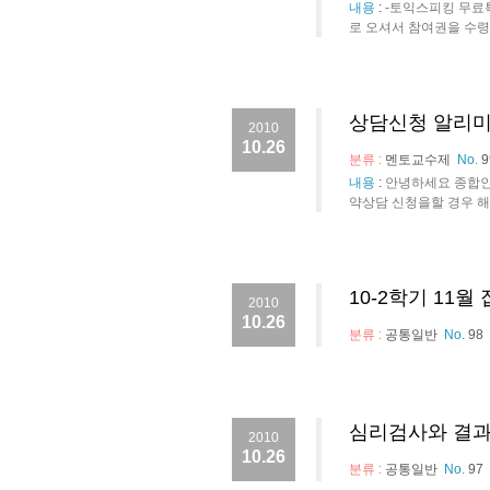
내용
:
-토익스피킹 무료
로 오셔서 참여권을 수령
상담신청 알리미
2010
10.26
분류 :
멘토교수제
No.
9
내용
:
안녕하세요 종합인
약상담 신청을할 경우 해
10-2학기 11
2010
10.26
분류 :
공통일반
No.
98
심리검사와 결과
2010
10.26
분류 :
공통일반
No.
97