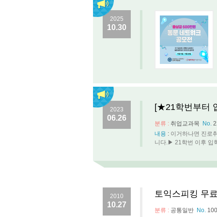
2025
10.30
[★21학번부터 
2023
06.26
분류 :
취업교과목
No.
2
내용
:
이거하나면 진로취
니다.▶ 21학번 이후 입
토익스피킹 무료
2010
10.27
분류 :
공통일반
No.
10