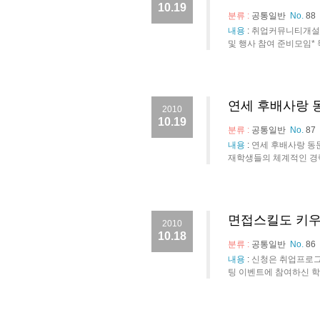
10.19
분류 :
공통일반
No.
88
내용
:
취업커뮤니티개설운영
및 행사 참여 준비모임* 
연세 후배사랑 
2010
10.19
분류 :
공통일반
No.
87
내용
:
연세 후배사랑 동
재학생들의 체계적인 경력
면접스킬도 키우
2010
10.18
분류 :
공통일반
No.
86
내용
:
신청은 취업프로그
팅 이벤트에 참여하신 학