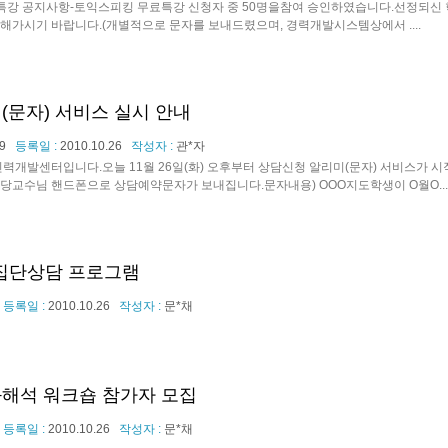
특강 공지사항-토익스피킹 무료특강 신청자 중 50명을참여 승인하였습니다.선정되
해가시기 바랍니다.(개별적으로 문자를 보내드렸으며, 경력개발시스템상에서 ....
(문자) 서비스 실시 안내
9
등록일 :
2010.10.26
작성자 :
관*자
력개발센터입니다.오늘 11월 26일(화) 오후부터 상담신청 알리미(문자) 서비스가 
당교수님 핸드폰으로 상담예약문자가 보내집니다.문자내용) OOO지도학생이 O월O...
월 집단상담 프로그램
등록일 :
2010.10.26
작성자 :
문*채
해석 워크숍 참가자 모집
등록일 :
2010.10.26
작성자 :
문*채