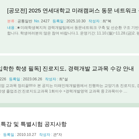
[공모전] 2025 연세대학교 미래캠퍼스 동문 네트워크
분류 :
공통일반
No.
2427
등록일 :
2025.10.30
작성자 :
최*복
내용
:
■ 미래학생복지처 경력개발팀에서 동문네트워크 구축 및 선순환 구조 기반
합니다. 학생여러분의 많은 참여 바랍니다.1. 운영기간: 11.10.(월)~11.28.(금)2. 평가
입학한 학생 필독] 진로지도, 경력개발 교과목 수강 안내
226
등록일 :
2023.06.26
작성자 :
최*설
업 교과목 정리끝!!!!※ 본 공지는 미래인재개발원에서 진행하는 교양기초 진로지도,
학생 졸업조건:진로지도교과목 1회이수 +경력개발영역 교과목 중 2과목이수 ....
특강 및 특별시험 공지사항
0
등록일 :
2010.10.27
작성자 :
관*자