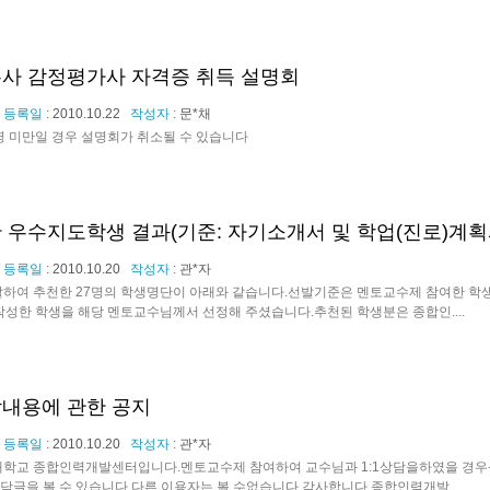
사 감정평가사 자격증 취득 설명회
등록일 :
2010.10.22
작성자 :
문*채
명 미만일 경우 설명회가 취소될 수 있습니다
 우수지도학생 결과(기준: 자기소개서 및 학업(진로)계획
등록일 :
2010.10.20
작성자 :
관*자
하여 추천한 27명의 학생명단이 아래와 같습니다.선발기준은 멘토교수제 참여한 학
작성한 학생을 해당 멘토교수님께서 선정해 주셨습니다.추천된 학생분은 종합인....
내용에 관한 공지
등록일 :
2010.10.20
작성자 :
관*자
학교 종합인력개발센터입니다.멘토교수제 참여하여 교수님과 1:1상담을하였을 경
담글을 볼 수 있습니다.다른 이용자는 볼 수없습니다.감사합니다.종합인력개발....