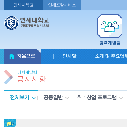
연세대학교
연세포탈서비스
경력개발팀
처음으로
인사말
소개 및 주요업
경력개발팀
공지사항
전체보기
공통일반
취ㆍ창업 프로그램