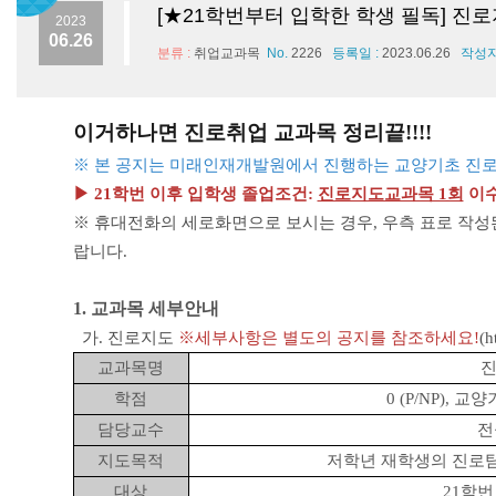
[★21학번부터 입학한 학생 필독] 진
2023
06.26
분류 :
취업교과목
No.
2226
등록일 :
2023.06.26
작성자
이거하나면 진로취업 교과목 정리끝!!!!
※ 본 공지는 미래인재개발원에서 진행하는 교양기초 진로
▶ 21학번 이후 입학생 졸업조건:
진로지도교과목 1회
이수
※ 휴대전화의 세로화면으로 보시는 경우, 우측 표로 작성
랍니다.
1. 교과목 세부안내
가. 진로지도
※세부사항은 별도의 공지를 참조하세요!
(
h
교과목명
진
학점
0 (P/NP), 교
담당교수
전
지도목적
저학년 재학생의 진로탐색
대상
21학번