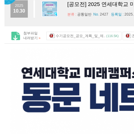
[공모전] 2025 연세대학
2025
10.30
분류 :
공통일반
No.
2427
등록일 :
2025.
첨부파일
수기공모전_공모_계획_및_제..
(116.5K)
내려받기
>