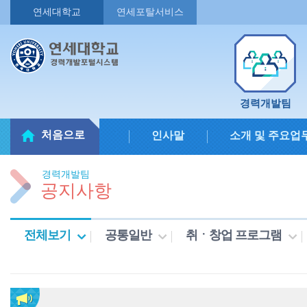
연세대학교
연세포탈서비스
경력개발팀
처음으로
인사말
소개 및 주요업
경력개발팀
공지사항
전체보기
공통일반
취ㆍ창업 프로그램