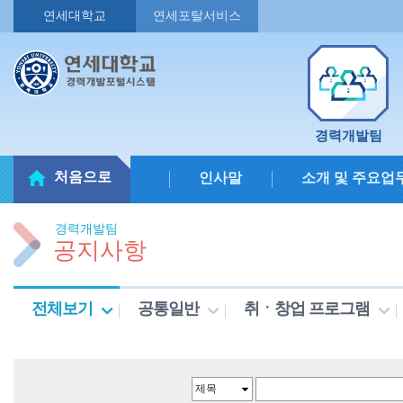
연세대학교
연세포탈서비스
경력개발팀
처음으로
인사말
소개 및 주요업
경력개발팀
공지사항
전체보기
공통일반
취ㆍ창업 프로그램