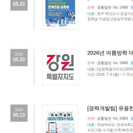
05.22
분류 :
공통일반
No.
2486
내용
:
원주 혁신도시 공공기관 
장학금 지급및산업실무역량 졸업
2026년 여름방학
2026
05.20
분류 :
공통일반
No.
2485
내용
:
[강원특별자치도] 202
기간: 2026. 7. 6.(월) ~ 7. 
[경력개발팀] 유용
2026
05.13
분류 :
공통일반
No.
2484
내용
:
안녕하세요, 연세대학
프로그램 소식을 더욱 빠르게