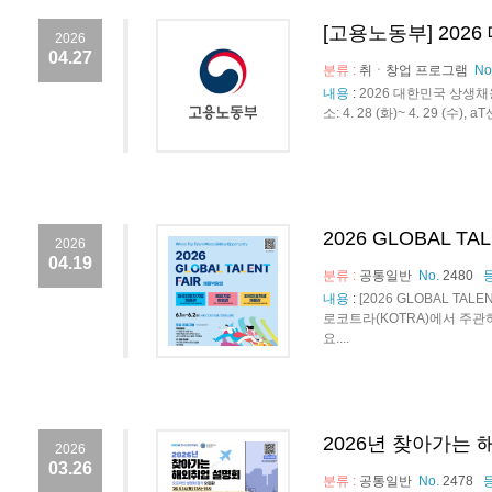
[고용노동부] 20
2026
04.27
분류 :
취ㆍ창업 프로그램
No
내용
:
2026 대한민국 상생
소: 4. 28 (화)~ 4. 29 (
2026 GLOBAL T
2026
04.19
분류 :
공통일반
No.
2480
내용
:
[2026 GLOBAL T
로코트라(KOTRA)에서 주관하
요....
2026년 찾아가는
2026
03.26
분류 :
공통일반
No.
2478