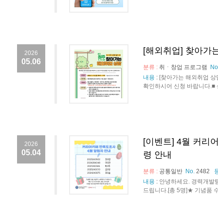
[해외취업] 찾아가는
2026
05.06
분류 :
취ㆍ창업 프로그램
No
내용
:
[찾아가는 해외취업 상
확인하시어 신청 바랍니다.■ 상담 일정
[이벤트] 4월 커리
2026
05.04
령 안내
분류 :
공통일반
No.
2482
내용
:
안녕하세요. 경력개발팀
드립니다.[총 5명]★ 기념품 수령 안