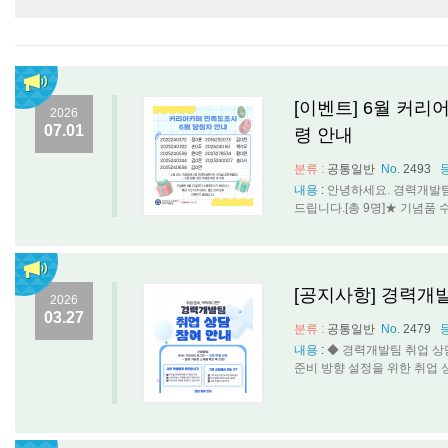
[이벤트] 6월 커리
2026
07.01
령 안내
분류 :
공통일반
No.
2493
내용
:
안녕하세요. 경력개발팀
드립니다.[총 9명]★ 기념품 수령 안
[공지사항] 경력개
2026
03.27
분류 :
공통일반
No.
2479
내용
:
◆ 경력개발팀 취업 상
준비 방향 설정을 위한 취업 