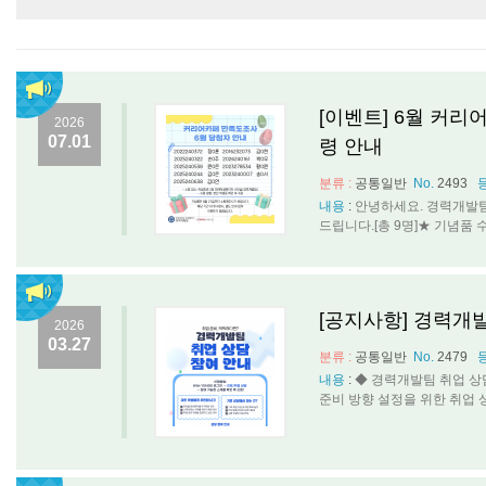
[이벤트] 6월 커리
2026
07.01
령 안내
분류 :
공통일반
No.
2493
내용
:
안녕하세요. 경력개발팀
드립니다.[총 9명]★ 기념품 수령 안
[공지사항] 경력개
2026
03.27
분류 :
공통일반
No.
2479
내용
:
◆ 경력개발팀 취업 상
준비 방향 설정을 위한 취업 