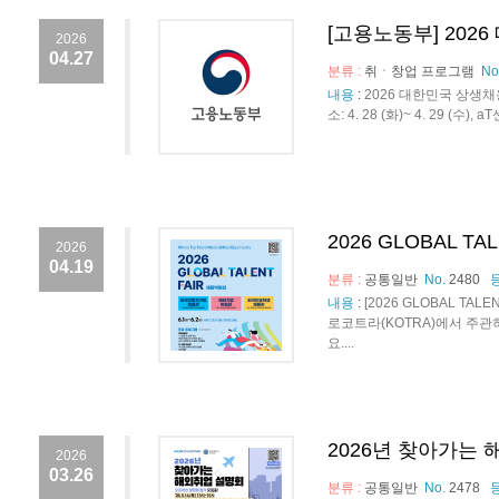
[고용노동부] 20
2026
04.27
분류 :
취ㆍ창업 프로그램
No
내용
:
2026 대한민국 상생
소: 4. 28 (화)~ 4. 29 (
2026 GLOBAL T
2026
04.19
분류 :
공통일반
No.
2480
내용
:
[2026 GLOBAL T
로코트라(KOTRA)에서 주관하
요....
2026년 찾아가는
2026
03.26
분류 :
공통일반
No.
2478