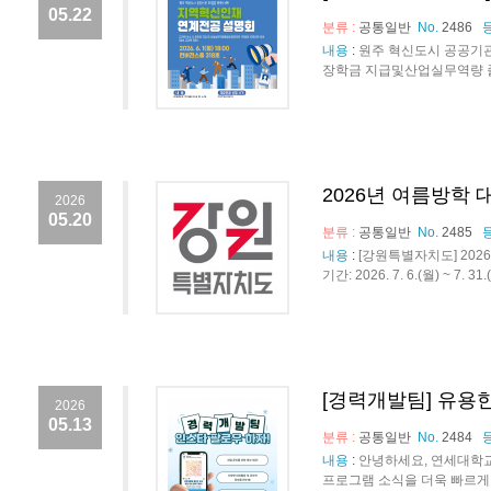
05.22
분류 :
공통일반
No.
2486
내용
:
원주 혁신도시 공공기관 
장학금 지급및산업실무역량 졸업
2026년 여름방학
2026
05.20
분류 :
공통일반
No.
2485
내용
:
[강원특별자치도] 202
기간: 2026. 7. 6.(월) ~ 7. 
[경력개발팀] 유용
2026
05.13
분류 :
공통일반
No.
2484
내용
:
안녕하세요, 연세대학
프로그램 소식을 더욱 빠르게