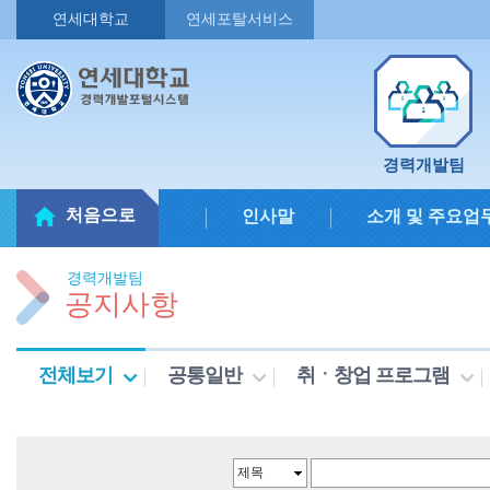
연세대학교
연세포탈서비스
경력개발팀
처음으로
인사말
소개 및 주요업
경력개발팀
공지사항
전체보기
공통일반
취ㆍ창업 프로그램