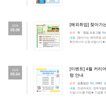
[해외취업] 찾아가는
2026
05.06
분류 :
취ㆍ창업 프로그램
No
내용
:
[찾아가는 해외취업 상
확인하시어 신청 바랍니다.■ 상담 일정
[이벤트] 4월 커리
2026
05.04
령 안내
분류 :
공통일반
No.
2482
내용
:
안녕하세요. 경력개발팀
드립니다.[총 5명]★ 기념품 수령 안