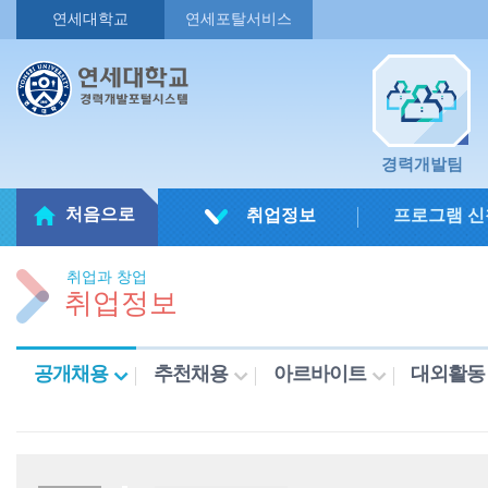
연세대학교
연세포탈서비스
경력개발팀
처음으로
취업정보
프로그램 신
취업과 창업
취업정보
공개채용
추천채용
아르바이트
대외활동