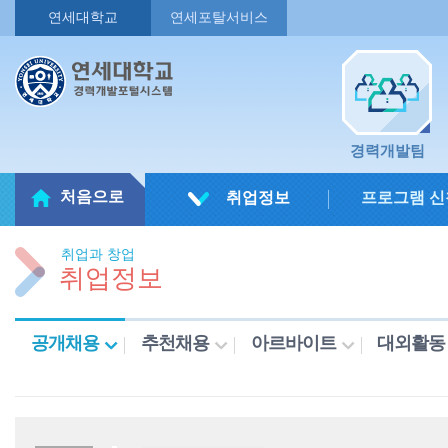
연세대학교
연세포탈서비스
경력개발팀
처음으로
취업정보
프로그램 신
취업과 창업
취업정보
공개채용
추천채용
아르바이트
대외활동