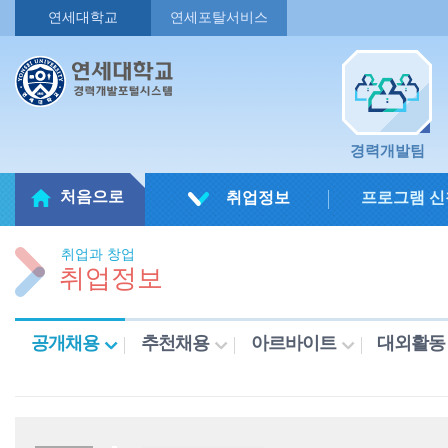
연세대학교
연세포탈서비스
경력개발팀
처음으로
취업정보
프로그램 신
취업과 창업
취업정보
공개채용
추천채용
아르바이트
대외활동