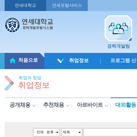
연세대학교
연세포탈서비스
경력개발팀
처음으로
취업정보
프로그램 신
취업과 창업
취업정보
공개채용
추천채용
아르바이트
대외활동