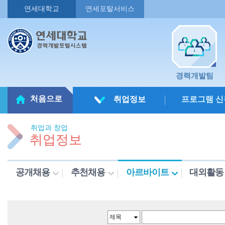
연세대학교
연세포탈서비스
경력개발팀
처음으로
취업정보
프로그램 신
취업과 창업
취업정보
공개채용
추천채용
아르바이트
대외활동