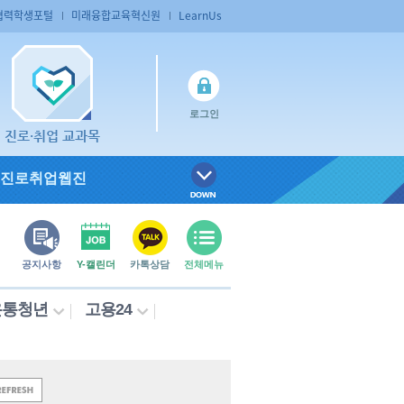
협력학생포털
미래융합교육혁신원
LearnUs
로그인
진로·취업 교과목
진로취업웹진
공지사항
Y-캘린더
카톡상담
전체메뉴
온통청년
고용24