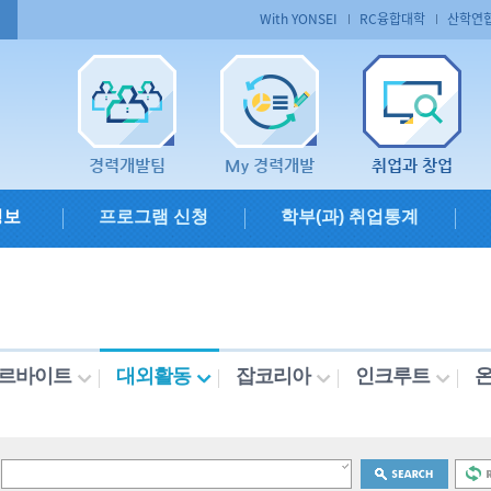
With YONSEI
RC융합대학
산학연
경력개발팀
My 경력개발
취업과 창업
정보
프로그램 신청
학부(과) 취업통계
르바이트
대외활동
잡코리아
인크루트