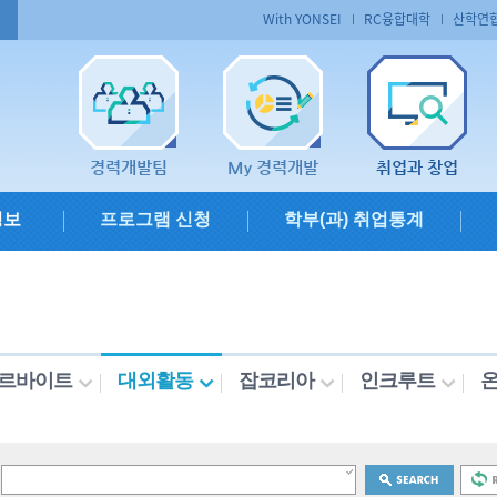
With YONSEI
RC융합대학
산학연
경력개발팀
My 경력개발
취업과 창업
정보
프로그램 신청
학부(과) 취업통계
르바이트
대외활동
잡코리아
인크루트