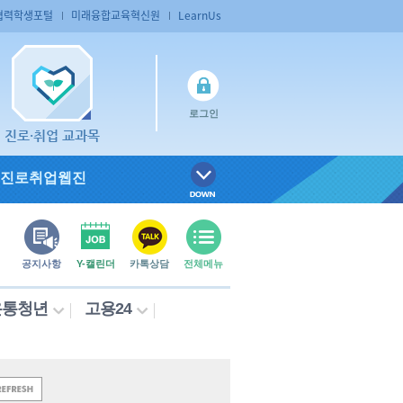
협력학생포털
미래융합교육혁신원
LearnUs
로그인
진로·취업 교과목
진로취업웹진
공지사항
Y-캘린더
카톡상담
전체메뉴
온통청년
고용24