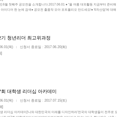
] 6월 첫째주 공모전을 소개합니다.2017.06.01 ● ​​“올 여름 대외활동 지금부터 준비해 
 아이디어 한 눈에 검색● 공모전 출품작 모아 포트폴리오 만드세요!● '6차산업'에 대
제2기 청년리더 최고위과정
06.01(목)
신청서 종료일 : 2017.06.20(화)
|
]
제7회 대학생 리더십 아카데미
06.01(목)
신청서 종료일 : 2017.07.15(토)
|
래]
학생 리더십 아카데미]'나와 대한민국의 미래를 디자인하라'전국의 대학생들이 전주로 