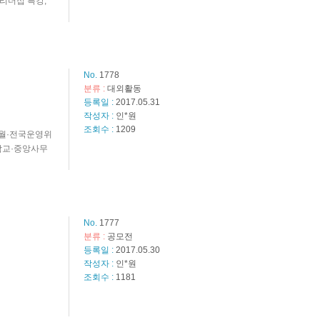
리더십 특강,
No.
1778
분류 :
대외활동
등록일 :
2017.05.31
작성자 :
인*원
조회수 :
1209
 5월·전국운영위
대학교·중앙사무
No.
1777
분류 :
공모전
등록일 :
2017.05.30
작성자 :
인*원
조회수 :
1181