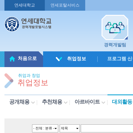
연세대학교
연세포탈서비스
경력개발팀
처음으로
취업정보
프로그램 신
취업과 창업
취업정보
공개채용
추천채용
아르바이트
대외활동