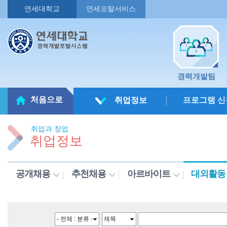
연세대학교
연세포탈서비스
경력개발팀
처음으로
취업정보
프로그램 신
취업과 창업
취업정보
공개채용
추천채용
아르바이트
대외활동