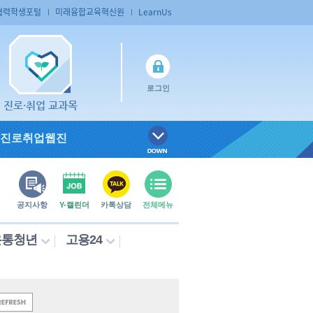
협력학생포털
미래융합교육혁신원
LearnUs
로그인
진로·취업 교과목
진로취업웹진
공지사항
Y-캘린더
카톡상담
전체메뉴
온통청년
고용24