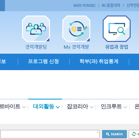
With YONSEI
RC융합대학
산학연
경력개발팀
My 경력개발
취업과 창업
정보
프로그램 신청
학부(과) 취업통계
르바이트
대외활동
잡코리아
인크루트