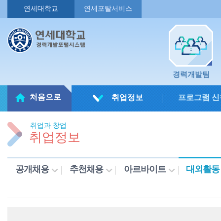
연세대학교
연세포탈서비스
경력개발팀
처음으로
취업정보
프로그램 신
취업과 창업
취업정보
공개채용
추천채용
아르바이트
대외활동