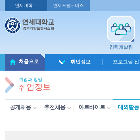
연세대학교
연세포탈서비스
경력개발팀
처음으로
취업정보
프로그램 신
취업과 창업
취업정보
공개채용
추천채용
아르바이트
대외활동