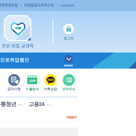
협력학생포털
미래융합교육혁신원
LearnUs
로그인
진로·취업 교과목
진로취업웹진
공지사항
Y-캘린더
카톡상담
전체메뉴
온통청년
고용24
PRINT