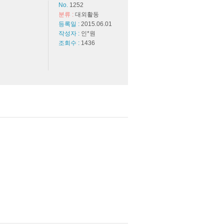
No.
1252
분류 :
대외활동
등록일 :
2015.06.01
작성자 :
인*원
조회수 :
1436