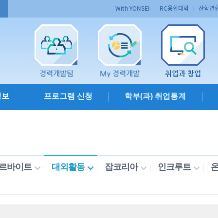
With YONSEI
RC융합대학
산학연
경력개발팀
My 경력개발
취업과 창업
정보
프로그램 신청
학부(과) 취업통계
르바이트
대외활동
잡코리아
인크루트