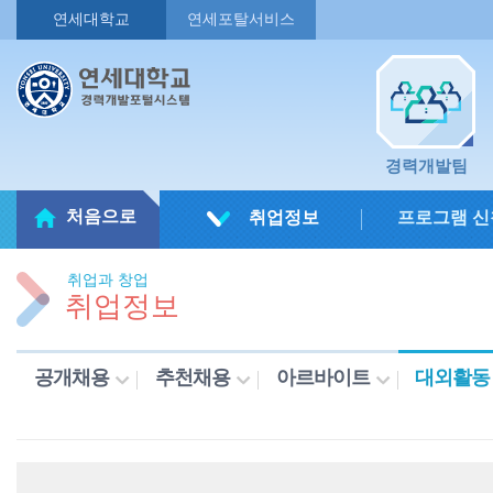
연세대학교
연세포탈서비스
경력개발팀
처음으로
취업정보
프로그램 신
취업과 창업
취업정보
공개채용
추천채용
아르바이트
대외활동