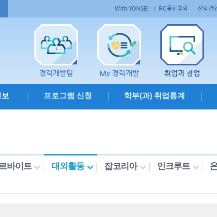
With YONSEI
RC융합대학
산학연
경력개발팀
My 경력개발
취업과 창업
정보
프로그램 신청
학부(과) 취업통계
르바이트
대외활동
잡코리아
인크루트