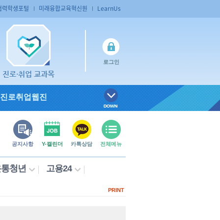
협력학생포털
미래융합교육혁신원
LearnUs
로그인
진로·취업 교과목
진로취업웹진
공지사항
Y-캘린더
카톡상담
전체메뉴
온통청년
고용24
PRINT