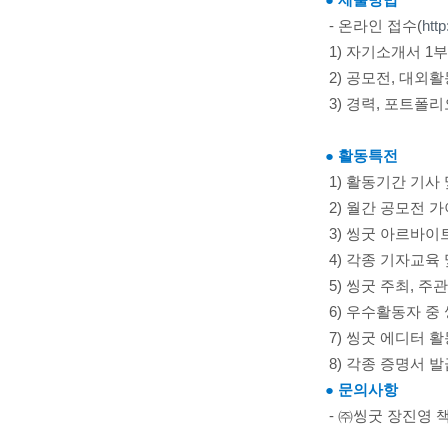
● 제출방법
- 온라인 접수(
htt
1) 자기소개서 1
2) 공모전, 대외활
3) 경력, 포트폴
● 활동특전
1) 활동기간 기사
2) 월간 공모전 
3) 씽굿 아르바이
4) 각종 기자교육
5) 씽굿 주최, 주
6) 우수활동자 중
7) 씽굿 에디터 
8) 각종 증명서 발
● 문의사항
- ㈜씽굿 장진영 