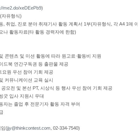
p://me2.do/xeDEePb9
)
부(자유형식)
동, 취업, 진로 분야 취재기사 활동 계획서 1부(자유형식, 각 A4 1매 
리오나 활동자료(타 활동 경력자에 한함)
 및 콘텐츠 및 미션 활동에 따라 원고료·활동비 지원
가이드북 연간구독권 등 출판물 제공
트요원 우선 참여 기회 제공
 및 커뮤니케이션 교육 실시
관 공모전 및 본선 PT, 시상식 등 행사 우선 참여 기회 제공
 씽굿 입사 지원시 우대
활동자는 졸업 후 전문기자 활동 자격 부여
급
책임(
jjy@thinkcontest.com
, 02-334-7540)