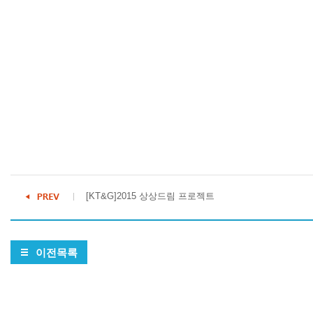
[KT&G]2015 상상드림 프로젝트
이전목록