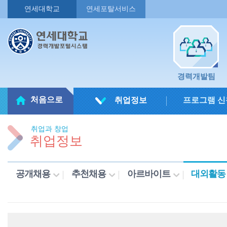
연세대학교
연세포탈서비스
경력개발팀
처음으로
취업정보
프로그램 신
취업과 창업
취업정보
공개채용
추천채용
아르바이트
대외활동