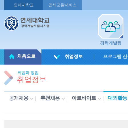
연세대학교
연세포탈서비스
경력개발팀
처음으로
취업정보
프로그램 신
취업과 창업
취업정보
공개채용
추천채용
아르바이트
대외활동