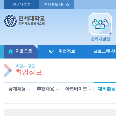
연세대학교
연세포탈서비스
경력개발팀
처음으로
취업정보
프로그램 신
취업과 창업
취업정보
공개채용
추천채용
아르바이트
대외활동