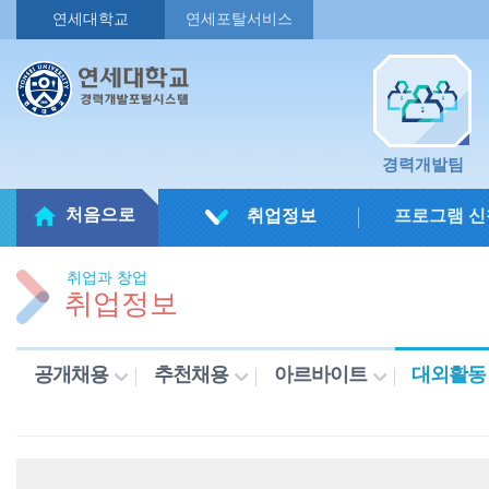
연세대학교
연세포탈서비스
경력개발팀
처음으로
취업정보
프로그램 신
취업과 창업
취업정보
공개채용
추천채용
아르바이트
대외활동