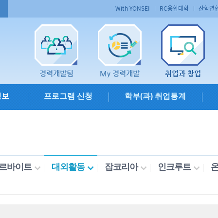
With YONSEI
RC융합대학
산학연
경력개발팀
My 경력개발
취업과 창업
정보
프로그램 신청
학부(과) 취업통계
르바이트
대외활동
잡코리아
인크루트