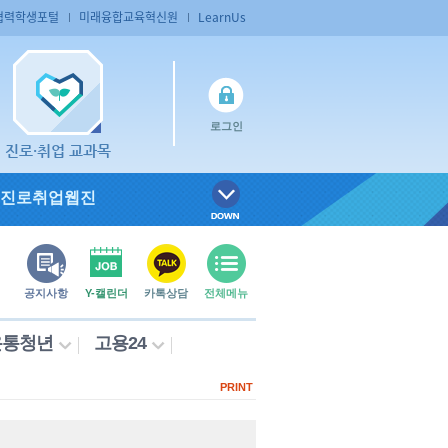
협력학생포털
미래융합교육혁신원
LearnUs
로그인
진로·취업 교과목
진로취업웹진
공지사항
Y-캘린더
카톡상담
전체메뉴
온통청년
고용24
PRINT