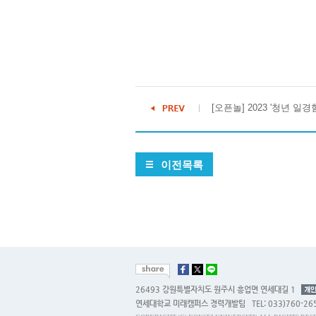
[오픈놀] 2023 '청년 일경
이전목록
26493 강원특별자치도 원주시 흥업면 연세대길 1
연세대학교 미래캠퍼스 경력개발팀 TEL: 033)760-26