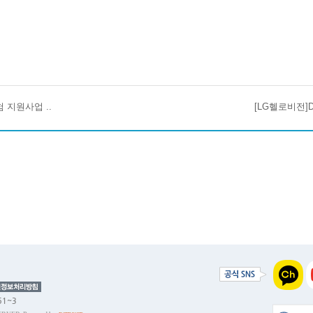
험 지원사업 ..
[LG헬로비전]
51~3