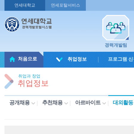
연세대학교
연세포탈서비스
경력개발팀
처음으로
취업정보
프로그램 신
취업과 창업
취업정보
공개채용
추천채용
아르바이트
대외활동