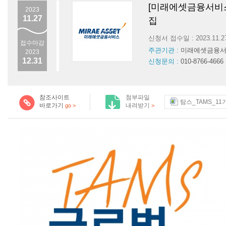
[미래에셋금융서비스]
2023
11.27
집
신청서 접수일 : 2023.11.
접수마감
주관기관 :
미래에셋금융
2023
12.31
신청문의 :
010-8766-4666
참조사이트
첨부파일
탐스_TAMS_11
바로가기
내려받기
go >
>