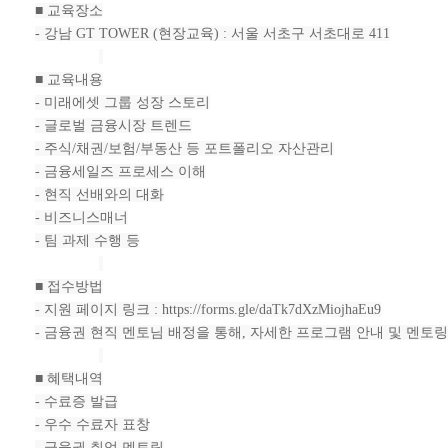
■ 교육장소
- 강남 GT TOWER (현장교육) : 서울 서초구 서초대로 411
■ 교육내용
- 미래에셋 그룹 성장 스토리
- 글로벌 금융시장 트렌드
- 주식/채권/보험/부동산 등 포트폴리오 자산관리
- 금융세일즈 프로세스 이해
- 현직 선배와의 대화
- 비즈니스매너
- 팀 과제 수행 등
■ 접수방법
- 지원 페이지 링크 :
https://forms.gle/daTk7dXzMiojhaEu9
- 금융권 현직 멘토님 배정을 통해, 자세한 프로그램 안내 및 멘토
■ 혜택내역
- 수료증 발급
- 우수 수료자 표창
- 금융권 취업 멘토링