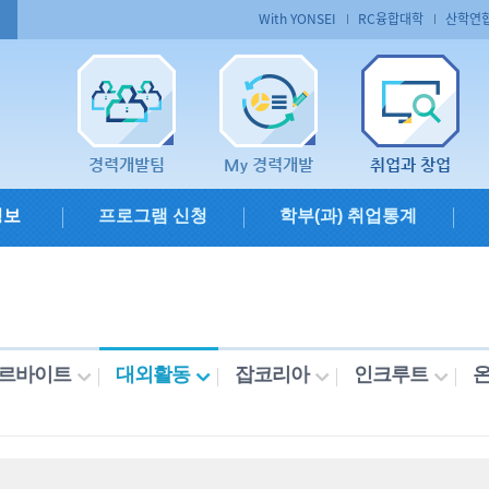
With YONSEI
RC융합대학
산학연
경력개발팀
My 경력개발
취업과 창업
정보
프로그램 신청
학부(과) 취업통계
르바이트
대외활동
잡코리아
인크루트