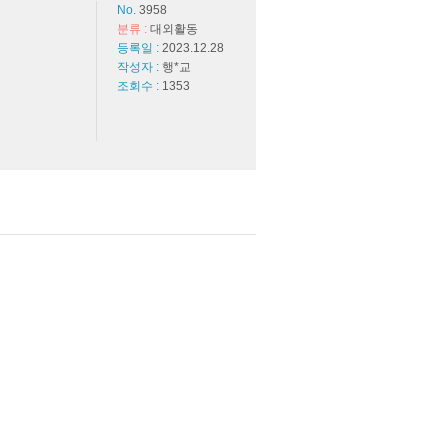
No.
3958
분류 :
대외활동
등록일 :
2023.12.28
작성자 :
행*교
조회수 :
1353