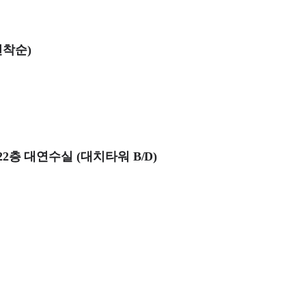
(선착순)
22층 대연수실 (대치타워 B/D)