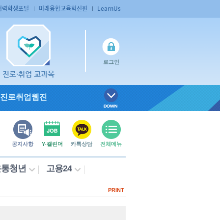
협력학생포털
미래융합교육혁신원
LearnUs
로그인
진로·취업 교과목
진로취업웹진
공지사항
Y-캘린더
카톡상담
전체메뉴
온통청년
고용24
PRINT