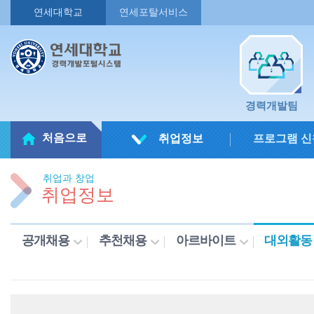
연세대학교
연세포탈서비스
경력개발팀
처음으로
취업정보
프로그램 신
취업과 창업
취업정보
공개채용
추천채용
아르바이트
대외활동