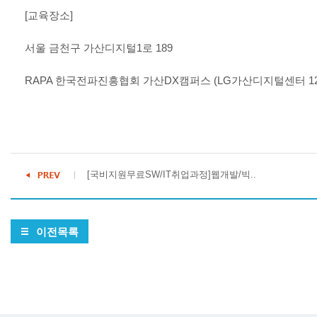
[
교육장소
]
서울 금천구 가산디지털
1
로
189
RAPA
한국전파진흥협회 가산
DX
캠퍼스
(LG
가산디지털센터
1
[국비지원무료SW/IT취업과정]웹개발/빅..
이전목록