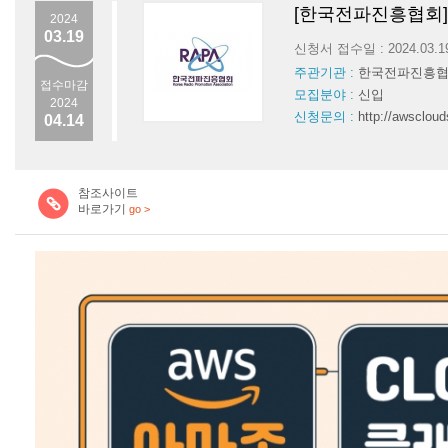
[한국전파진흥협회]
2024
03.19
신청서 접수일 : 2024.03.
주관기관 :
한국전파진흥
접수마감
모집분야 :
신입
2024
신청문의 :
http://awscloud
04.14
참조사이트
바로가기
go >