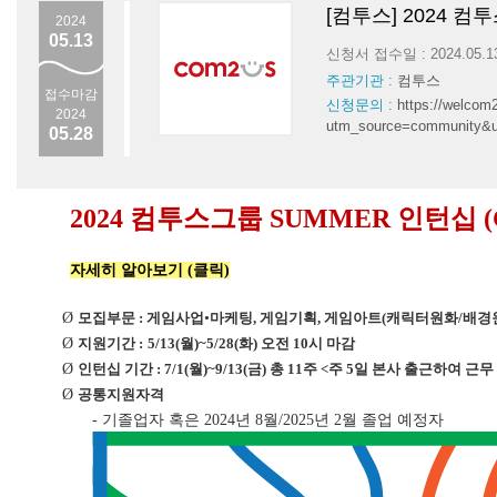
[컴투스] 2024 
2024
05.13
신청서 접수일 : 2024.05.
주관기관 :
컴투스
접수마감
신청문의 :
https://welcom
2024
utm_source=community&
05.28
2024
컴투스그룹
SUMMER
인턴십
자세히 알아보기 (클릭)
Ø
모집부문
:
게임사업
•
마케팅
,
게임기획
,
게임아트
(
캐릭터원화
/
배경
Ø
지원기간
:
5/13(
월
)~5/28(
화
)
오전
10
시 마감
Ø
인턴십 기간
: 7/1(
월
)~9/13(
금
)
총
11
주
<
주
5
일 본사 출근하여 근무
Ø
공통지원자격
-
기졸업자 혹은
2024
년
8
월
/2025
년
2
월 졸업 예정자