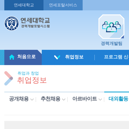
연세대학교
연세포탈서비스
경력개발팀
처음으로
취업정보
프로그램 신
취업과 창업
취업정보
공개채용
추천채용
아르바이트
대외활동