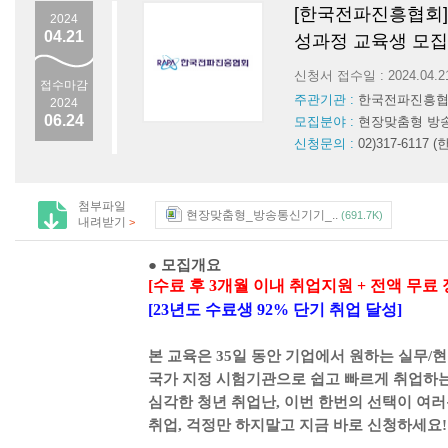
[한국전파진흥협회]
2024
04.21
성과정 교육생 모집
신청서 접수일 : 2024.04.
접수마감
주관기관 :
한국전파진흥
2024
06.24
모집분야 :
현장맞춤형 방
신청문의 :
02)317-6117 
첨부파일
현장맞춤형_방송통신기기_..
(691.7K)
내려받기
>
●
모집개요
[
수료 후
3
개월 이내 취업지원
+
전액 무료
[23
년도 수료생
92%
단기 취업 달성
]
본 교육은
35
일 동안 기업에서 원하는 실무
/
현
국가 지정 시험기관으로 쉽고 빠르게 취업하
심각한 청년 취업난
,
이번 한번의 선택이 여
취업
,
걱정만 하지말고 지금 바로 신청하세요
!