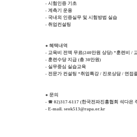
-
시험인증 기초
-
계측기 운용
-
국내외 인증실무 및 시험방법 실습
-
취업컨설팅
●
혜택내역
-
교육비 전액 무료
(240
만원 상당
) *
훈련비
/
-
훈련수당 지급
(
총
30
만원
)
-
실무중심 실습교육
-
전문가 컨설팅
*
취업특강
/
진로상담
/
면접
●
문의
-
☎
02)317-6117 (
한국전파진흥협회 석다은 
- E-mail. seok513@rapa.or.kr