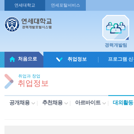
연세대학교
연세포탈서비스
경력개발팀
처음으로
취업정보
프로그램 신
취업과 창업
취업정보
공개채용
추천채용
아르바이트
대외활동