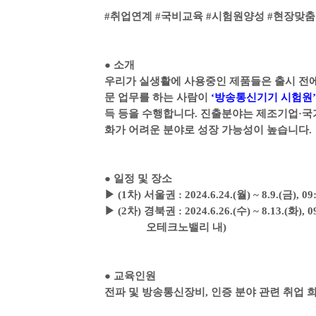
#
취업연계
#
국비교육
#
시험원양성
#
현장맞
●
소개
우리가 실생활에 사용중인 제품들은 출시 전
문 업무를 하는 사람이
‘
방송통신기기 시험원
’
득 등을 수행합니다
.
진출분야는 제조기업
·
국
화가 어려운 분야로 성장 가능성이 높습니다
.
●
일정 및 장소
▶
(1
차
)
서울권
: 2024.6.24.(
월
) ~ 8.9.(
금
), 0
▶
(2
차
)
경북권
: 2024.6.26.(
수
) ~ 8.13.(
화
), 
오테크노밸리 내
)
●
교육인원
전파 및 방송통신장비
,
인증 분야 관련 취업 