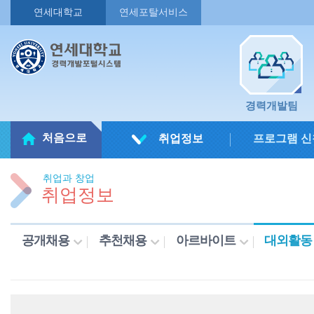
연세대학교
연세포탈서비스
경력개발팀
처음으로
취업정보
프로그램 신
취업과 창업
취업정보
공개채용
추천채용
아르바이트
대외활동