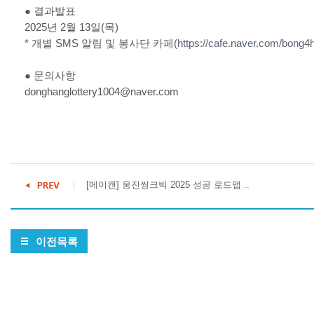
●
결과발표
2025
년
2
월
13
일
(
목
)
*
개별
SMS
알림 및 봉사단 카페
(
https://cafe.naver.com/bong4
●
문의사항
donghanglottery1004@naver.com
[메이캔] 웅진씽크빅 2025 성공 로드맵 ..
이전목록