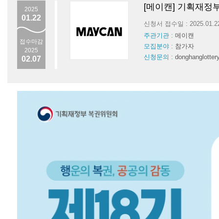
[메이캔] 기획재정
2025
01.22
신청서 접수일 : 2025.01.
주관기관 :
메이캔
접수마감
모집분야 :
참가자
2025
신청문의 :
donghanglotte
02.07