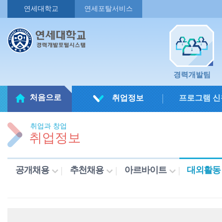
연세대학교
연세포탈서비스
경력개발팀
처음으로
취업정보
프로그램 신
취업과 창업
취업정보
공개채용
추천채용
아르바이트
대외활동