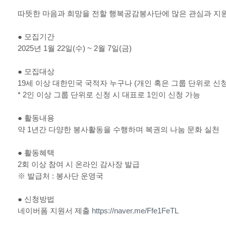
따뜻한 마음과 희망을 전할 행복공감봉사단에 많은 관심과 지
●
모집기간
2025
년
1
월
22
일
(
수
) ~ 2
월
7
일
(
금
)
●
모집대상
19
세 이상 대한민국 국적자 누구나
(
개인 혹은 그룹 단위로 신
* 2
인 이상 그룹 단위로 신청 시 대표로
1
인이 신청 가능
●
활동내용
약
1
년간 다양한 봉사활동을 수행하며 복권의 나눔 문화 실천
●
활동혜택
2
회 이상 참여 시 온라인 감사장 발급
※
발급처
:
봉사단 운영국
●
신청방법
네이버폼 지원서 제출
https://naver.me/Ffe1FeTL