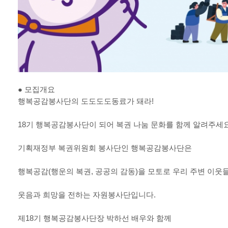
●
모집개요
행복공감봉사단의 도도도도동료가 돼라
!
18
기 행복공감봉사단이 되어 복권 나눔 문화를 함께 알려주세
기획재정부 복권위원회 봉사단인 행복공감봉사단은
행복공감
(
행운의 복권
,
공공의 감동
)
을 모토로 우리 주변 이웃
웃음과 희망을 전하는 자원봉사단입니다
.
제
18
기 행복공감봉사단장 박하선 배우와 함께