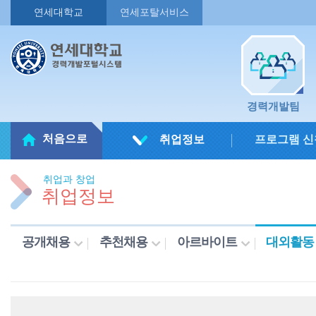
연세대학교
연세포탈서비스
경력개발팀
처음으로
취업정보
프로그램 신
취업과 창업
취업정보
공개채용
추천채용
아르바이트
대외활동