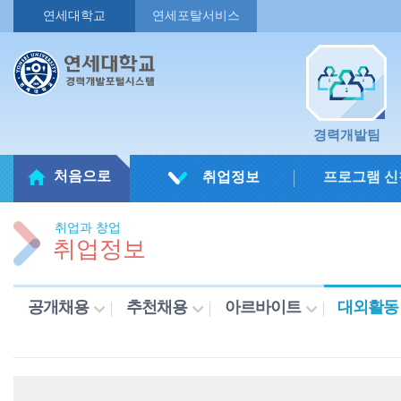
연세대학교
연세포탈서비스
경력개발팀
처음으로
취업정보
프로그램 신
취업과 창업
취업정보
공개채용
추천채용
아르바이트
대외활동