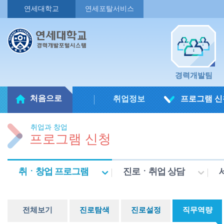
연세대학교
연세포탈서비스
경력개발팀
처음으로
취업정보
프로그램 신
취업과 창업
프로그램 신청
취ㆍ창업 프로그램
진로ㆍ취업 상담
전체보기
진로탐색
진로설정
직무역량